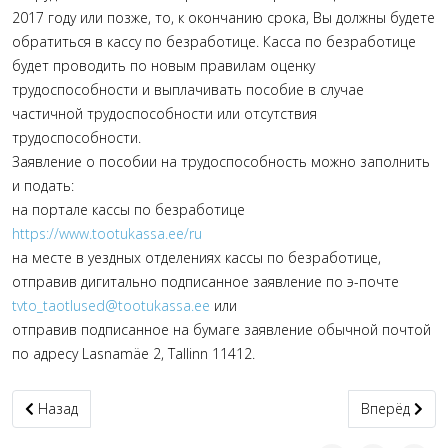
2017 году или позже, то, к окончанию срока, Вы должны будете
обратиться в кассу по безработице. Касса по безработице
будет проводить по новым правилам оценку
трудоспособности и выплачивать пособие в случае
частичной трудоспособности или отсутствия
трудоспособности.
Заявление о пособии на трудоспособность можно заполнить
и подать:
на портале кассы по безработице
https://www.tootukassa.ee/ru
на месте в уездных отделениях кассы по безработице,
отправив дигитально подписанное заявление по э-почте
tvto_taotlused@tootukassa.ee
или
отправив подписанное на бумаге заявление обычной почтой
по адресу Lasnamäe 2, Tallinn 11412.
Предыдущий материал: Экстренная медицинская помощь
Следующий м
Назад
Вперёд