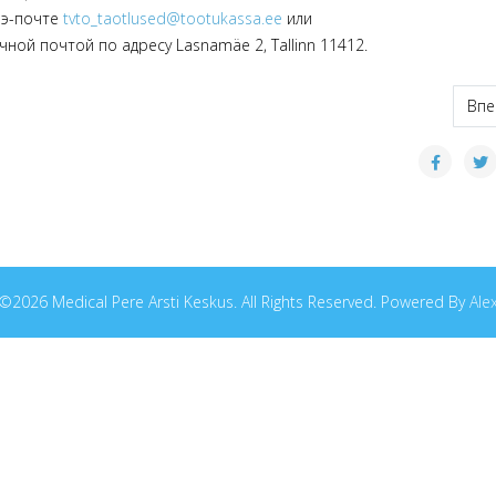
 э-почте
tvto_taotlused@tootukassa.ee
или
ой почтой по адресу Lasnamäe 2, Tallinn 11412.
ая помощь
Сле
Впе
©2026 Medical Pere Arsti Keskus. All Rights Reserved. Powered By
Ale