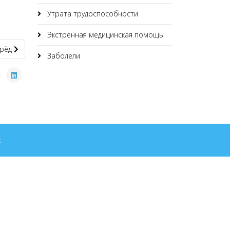
Утрата трудоспособности
Экстренная медицинская помощь
дующий материал: Документы
рёд
Заболели
x