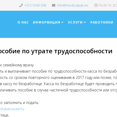
+372 5160 308
info@medicalpak.ee
Пн.Вт.Чт. 8:
О НАС
ИНФОРМАЦИЯ
УСЛУГИ
РАБОТНИКИ
собие по утрате трудоспособности
к семейному врачу.
ть и выплачивает пособие по трудоспособности касса по безраб
сть со сроком повторного оценивания в 2017 году или позже, то,
в кассу по безработице. Касса по безработице будет проводить 
лачивать пособие в случае частичной трудоспособности или отс
о заполнить и подать:
otukassa.ee/ru
тице,