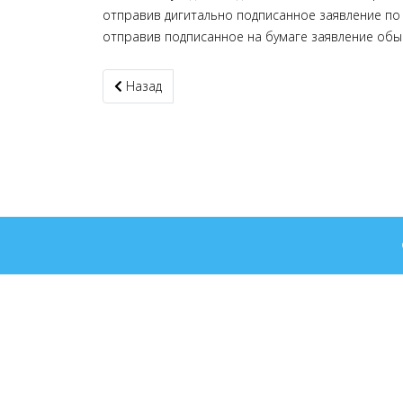
отправив дигитально подписанное заявление по
отправив подписанное на бумаге заявление обычн
Предыдущий материал: Экстренная медицинск
Назад